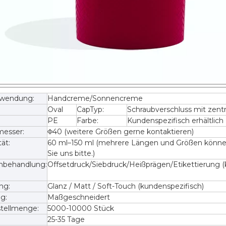
rwendung:
Handcreme/Sonnencreme
Oval
CapTyp:
Schraubverschluss mit zent
PE
Farbe:
Kundenspezifisch erhältlich
esser:
Φ40 (weitere Größen gerne kontaktieren)
ät:
60 ml–150 ml (mehrere Längen und Größen können 
Sie uns bitte.)
nbehandlung:
Offsetdruck/Siebdruck/Heißprägen/Etikettierung (
ng:
Glanz / Matt / Soft-Touch (kundenspezifisch)
g:
Maßgeschneidert
tellmenge:
5000-10000 Stück
25-35 Tage