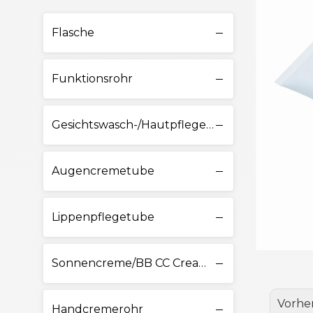
Flasche
Funktionsrohr
Gesichtswasch-/Hautpflegetube
Augencremetube
Lippenpflegetube
Sonnencreme/BB CC Cream Tube
Vorhe
Handcremerohr