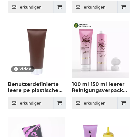
ml/100-ml-Kosmetik-
Kunststoffrohrverpacku
Kunststofftuben,
Kosmetische
erkundigen
erkundigen
Mehrzweck-
Hautpflegeverpackung
Körperlotion und
Mehrfachvolumen
Handlotion-
Handmediziner
Tubenverpackung
Körperlotion -Rohr
Video
Benutzerdefinierte
100 ml 150 ml leerer
leere pe plastische
Reinigungsverpackungs
kosmetische
rosa Farbe
Röhrchen für
Körpercreme -Rohr
erkundigen
erkundigen
Sonnencreme Body
mit Flip -Oberkappe
Cody Care-Soft
Squeeze Serum
Haarentfernung
Creme Shampoo