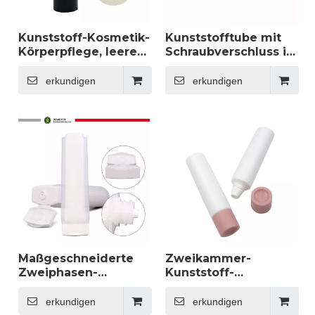
Kunststoff-Kosmetik-
Kunststofftube mit
Körperpflege, leere
Schraubverschluss in
Tubenverpackung,
der Mitte, Tube für
60 ml, 100 ml, 150 ml
Körperlotion,
erkundigen
erkundigen
Tube, Körperlotion,
Kunststoff-
Handcreme,
Hautpflege-
Scheibendeckel,
Kosmetikverpackung,
Kosmetikverpackung
PE-Kunststofftube
Maßgeschneiderte
Zweikammer-
Zweiphasen-
Kunststoff-
Doppeltube mit Flip-
Doppelrohr, weich,
Top-Verschluss, 100
zum Mischen von
erkundigen
erkundigen
ml, Kunststoff-
Inhaltsstoffen,