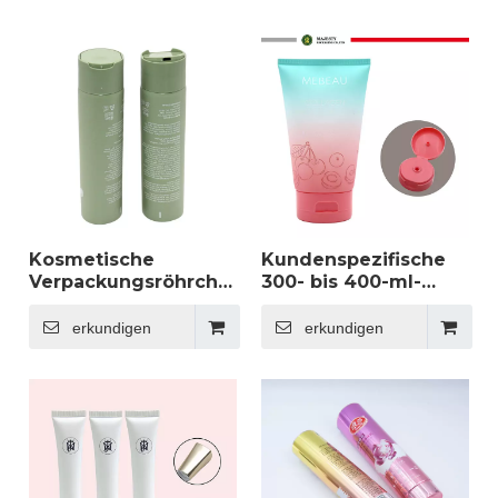
Hautpflege-
Gesichtsreiniger,
Kosmetiktube für
Hautcreme, Lotion,
Körperlotion,
Creme,
doppelter Druck für
Sieboffsetdruckoberflä
mehr Komfort
Kosmetische
Kundenspezifische
Verpackungsröhrchen
300- bis 400-ml-
für Körperlotion,
Quetschröhrchen aus
Shampoo, Duschgel,
weichem Kunststoff
erkundigen
erkundigen
Kunststoff, 120 ml,
für Körperlotion,
200 ml, 250 ml,
Shampoo, Spülung,
Pressscheibe, obere
Verpackung für
Kappe, Quetschform,
Hautpflegeserum
Etikettierung
und Gesichtsmasken