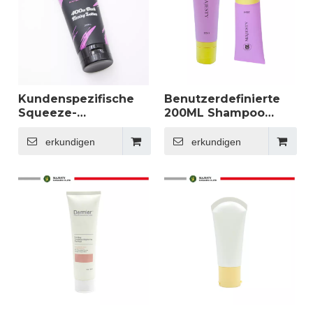
Creme Speicherung
Kundenspezifische
Benutzerdefinierte
Squeeze-
200ML Shampoo
Kunststofftuben
Duschgel Tube
Gesichtswaschcreme-
Kosmetik Soft Tube
erkundigen
erkundigen
Reinigungstuben
Haarspülung
Verpackung
Kunststofftube mit
Hautpflege
langer Düsenkappe
Körperlotion
Haarcreme mit
Klappdeckel