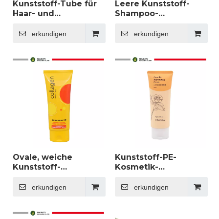
Kunststoff-Tube für
Leere Kunststoff-
Haar- und
Shampoo-
Körperlotion,
Conditioner-
Kosmetik-
Körperlotion-Röhre,
erkundigen
erkundigen
Hautpflege-
Kunststoff-Kosmetik-
Verpackung,
PE-
Shampoo-
Röhrenverpackung,
Conditioner-Lotion-
50 ml, 100 ml, 150 ml,
Tube, individuell
Kunststoffröhre mit
anpassbare
Klappverschluss
Tubenverpackung
aus Kunststoff
Ovale, weiche
Kunststoff-PE-
Kunststoff-
Kosmetik-
Kosmetiktube für
Hautpflege-
Hautpflege, neue
Röhrenverpackung,
erkundigen
erkundigen
Serie mit
große Volumen-Flip-
Klappverschluss,
Top-Kappe,
Handcreme, Lotion
Shampoo,