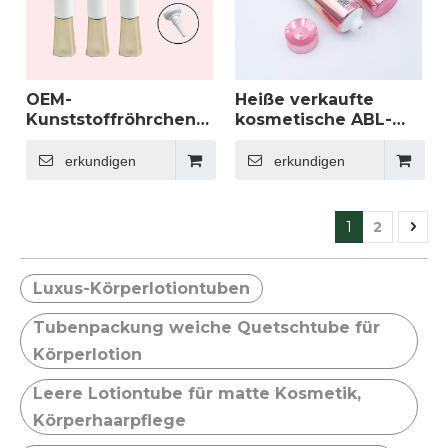
OEM-
Heiße verkaufte
Kunststoffröhrchen
kosmetische ABL-
mit quadratischer
Kunststoffröhrchen,
Kappe für flüssiges
maßgeschneiderte
erkundigen
erkundigen
Make-up, Foundation,
leere Verpackungen
Augencreme, Serum
für Augencreme und
– 30 ml und 50 ml,
Reinigungsshampoo
1
2
ovale Form mit
mit individuellem
langer Düse zum
Logo
Verpacken
Luxus-Körperlotiontuben
Tubenpackung weiche Quetschtube für
Körperlotion
Leere Lotiontube für matte Kosmetik,
Körperhaarpflege