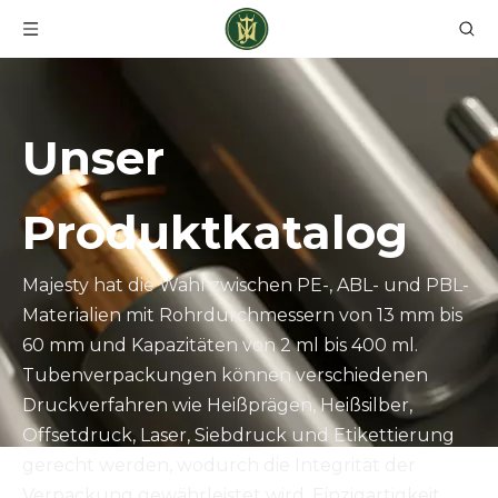
Unser
Produktkatalog
Majesty hat die Wahl zwischen PE-, ABL- und PBL-
Materialien mit Rohrdurchmessern von 13 mm bis
60 mm und Kapazitäten von 2 ml bis 400 ml.
Tubenverpackungen können verschiedenen
Druckverfahren wie Heißprägen, Heißsilber,
Offsetdruck, Laser, Siebdruck und Etikettierung
gerecht werden, wodurch die Integrität der
Verpackung gewährleistet wird. Einzigartigkeit