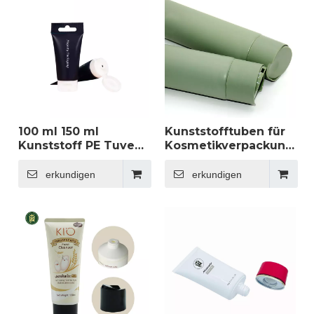
und Shampoo,
Körperlotion,
Größen 50 ml und
Spülung,
100 ml
Kunststoffröhre,
individuell anpassbar
100 ml 150 ml
Kunststofftuben für
Kunststoff PE Tuve
Kosmetikverpackungen
Kosmetikverpackung
– leere
Körperlotion
Scheibenkappe für
erkundigen
erkundigen
Sonnenschutz
Shampoo,
Handlotion Tube Flip
Conditioner,
Top Cap Tube
Körperlotion,
Hautpflege
Hautpflegeprodukte
Kunststofftube