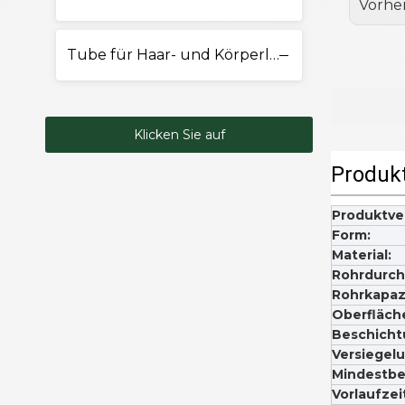
Vorhe
Tube für Haar- und Körperlotion
Klicken Sie auf
Produk
Kontakt
Produktv
Form:
Material:
Rohrdurch
Rohrkapazi
Oberfläch
Beschicht
Versiegelu
Mindestbe
Vorlaufzei