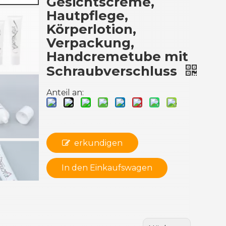
Gesichtscreme,
Hautpflege,
Körperlotion,
Verpackung,
Handcremetube mit
Schraubverschluss
Anteil an:
erkundigen
In den Einkaufswagen