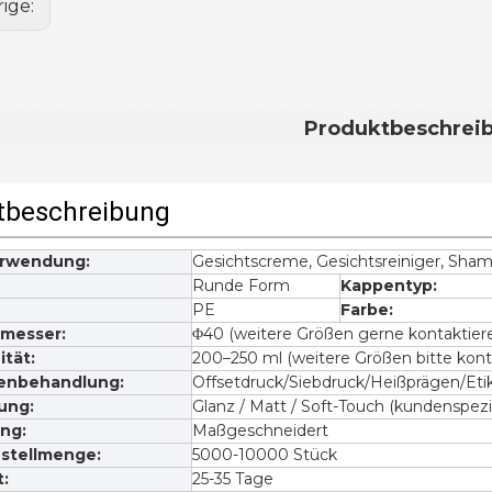
rige:
Produktbeschrei
tbeschreibung
erwendung:
Gesichtscreme, Gesichtsreiniger, Sh
Runde Form
Kappentyp:
PE
Farbe:
messer:
Φ40 (weitere Größen gerne kontaktier
tät:
200–250 ml (weitere Größen bitte kont
enbehandlung:
Offsetdruck/Siebdruck/Heißprägen/Etik
ung:
Glanz / Matt / Soft-Touch (kundenspezi
ng:
Maßgeschneidert
stellmenge:
5000-10000 Stück
t:
25-35 Tage