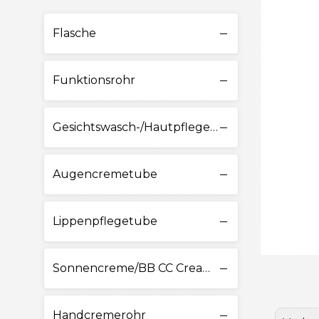
Flasche
Funktionsrohr
Gesichtswasch-/Hautpflegetube
Augencremetube
Lippenpflegetube
Sonnencreme/BB CC Cream Tube
Handcremerohr