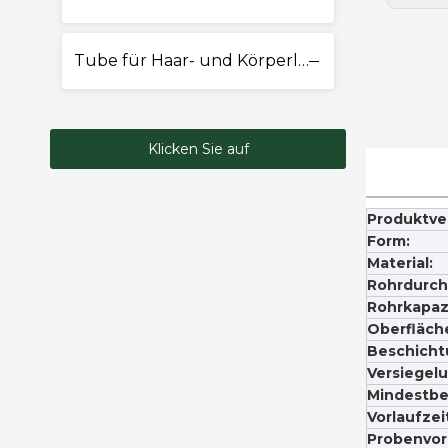
Tube für Haar- und Körperlotion
Klicken Sie auf
Kontakt
Produktv
Form:
Material:
Rohrdurch
Rohrkapazi
Oberfläch
Beschicht
Versiegelu
Mindestbe
Vorlaufzei
Probenvorl