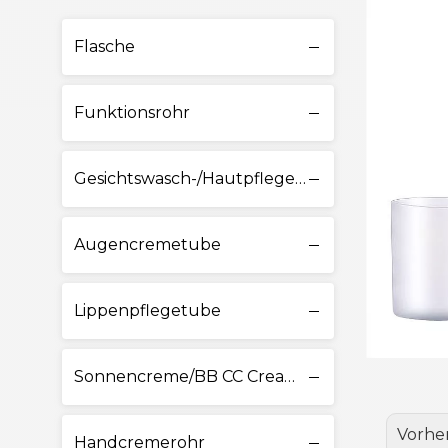
Flasche
Funktionsrohr
Gesichtswasch-/Hautpflegetube
Augencremetube
Lippenpflegetube
Sonnencreme/BB CC Cream Tube
Vorhe
Handcremerohr