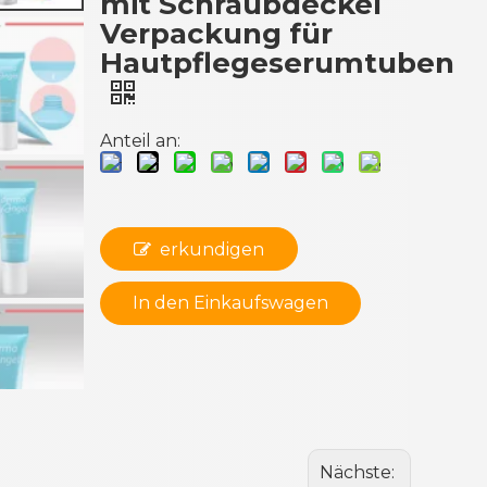
mit Schraubdeckel
Verpackung für
Hautpflegeserumtuben
Anteil an:
erkundigen
In den Einkaufswagen
Nächste: