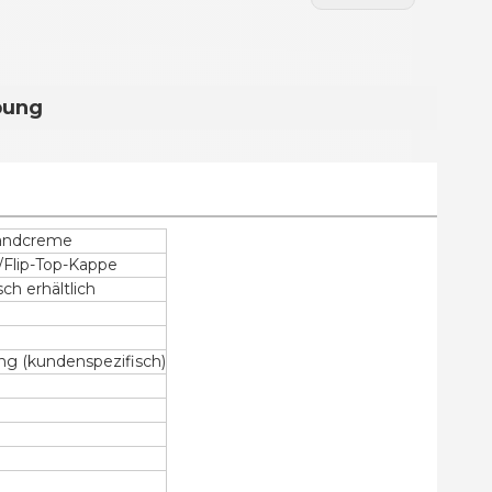
bung
Handcreme
/Flip-Top-Kappe
ch erhältlich
ng (kundenspezifisch)