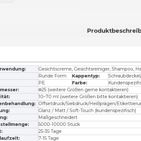
Produktbeschrei
erwendung:
Gesichtscreme, Gesichtsreiniger, Shampoo, 
Runde Form
Kappentyp:
Schraubdeckel
PE
Farbe:
Kundenspezifis
messer:
Φ25 (weitere Größen gerne kontaktieren)
tät:
10–70 ml (weitere Größen bitte kontaktieren)
enbehandlung:
Offsetdruck/Siebdruck/Heißprägen/Etikettieru
ung:
Glanz / Matt / Soft-Touch (kundenspezifisch)
ng:
Maßgeschneidert
stellmenge:
5000-10000 Stück
t:
25-35 Tage
aufzeit:
7-15 Tage