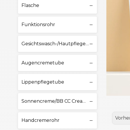
Flasche
Funktionsrohr
Gesichtswasch-/Hautpflegetube
Augencremetube
Lippenpflegetube
Sonnencreme/BB CC Cream Tube
Vorhe
Handcremerohr