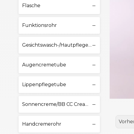
Flasche
Funktionsrohr
Gesichtswasch-/Hautpflegetube
Augencremetube
Lippenpflegetube
Sonnencreme/BB CC Cream Tube
Vorhe
Handcremerohr