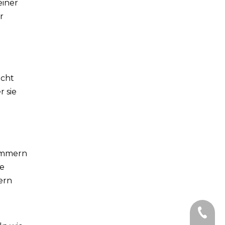
einer
r
icht
 sie
himmern
se
ern
Telefon