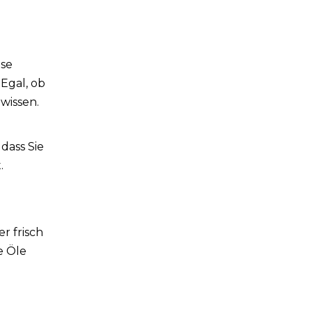
ese
Egal, ob
wissen.
dass Sie
.
r frisch
e Öle