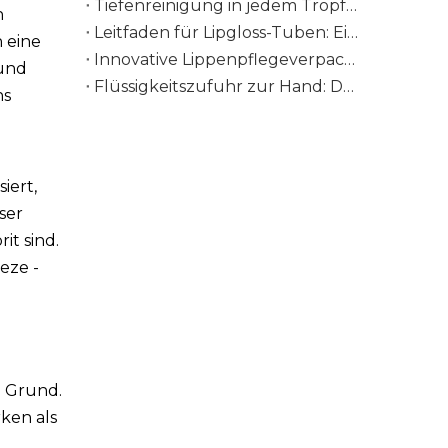
Tiefenreinigung in jedem Tropfen: Die Wissenschaft von PE-Tuben in Verpackungen für Gesichtswaschmittel
n
Leitfaden für Lipgloss-Tuben: Eine Verpackung, die jede Formel aufwertet
 eine
Innovative Lippenpflegeverpackungen, denen Sie vertrauen können
 und
Flüssigkeitszufuhr zur Hand: Der vollständige Leitfaden für Handcremetuben
ns
iert,
eser
it sind.
eze -
m Grund.
ken als