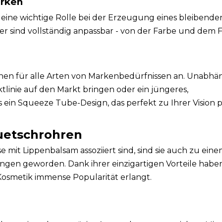
arken
eine wichtige Rolle bei der Erzeugung eines bleibende
 sind vollständig anpassbar - von der Farbe und dem Fi
onen für alle Arten von Markenbedürfnissen an. Unabhä
tlinie auf den Markt bringen oder ein jüngeres,
s ein Squeeze Tube-Design, das perfekt zu Ihrer Vision p
Quetschrohren
it Lippenbalsam assoziiert sind, sind sie auch zu ein
ngen geworden. Dank ihrer einzigartigen Vorteile habe
Kosmetik immense Popularität erlangt.