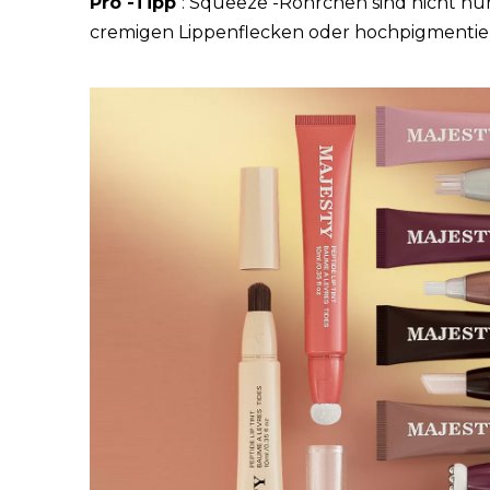
Pro -Tipp
: Squeeze -Röhrchen sind nicht nu
cremigen Lippenflecken oder hochpigmentie