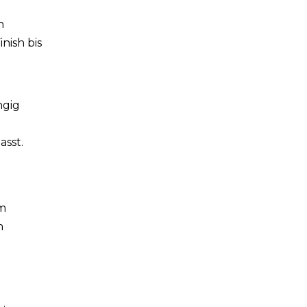
n
nish bis
ngig
asst.
em
n