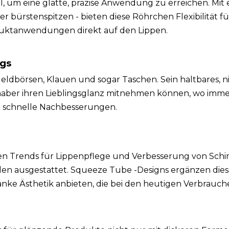
l, um eine glatte, präzise Anwendung zu erreichen. Mit 
der bürstenspitzen - bieten diese Röhrchen Flexibilität fü
ktanwendungen direkt auf den Lippen.
egs
Geldbörsen, Klauen und sogar Taschen. Sein haltbares, n
bhaber ihren Lieblingsglanz mitnehmen können, wo immer
 schnelle Nachbesserungen.
enen Trends für Lippenpflege und Verbesserung von Sc
len ausgestattet. Squeeze Tube -Designs ergänzen die
anke Ästhetik anbieten, die bei den heutigen Verbrauch