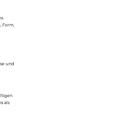
ns
, Form,
ose und
ltigen
s als