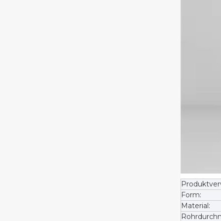
Produktve
Form:
Material:
Rohrdurchm