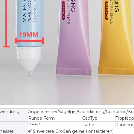
rwendung:
Augencreme/Nagelgel/Grundierung/Concealer/K
Runde Form
CapTyp:
Tropfapp
PE+PP
Farbe:
Kundensp
esser:
Φ19 (weitere Größen gerne kontaktieren)