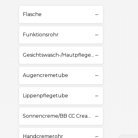
Flasche
Funktionsrohr
Gesichtswasch-/Hautpflegetube
Augencremetube
Lippenpflegetube
Sonnencreme/BB CC Cream Tube
Handcremerohr