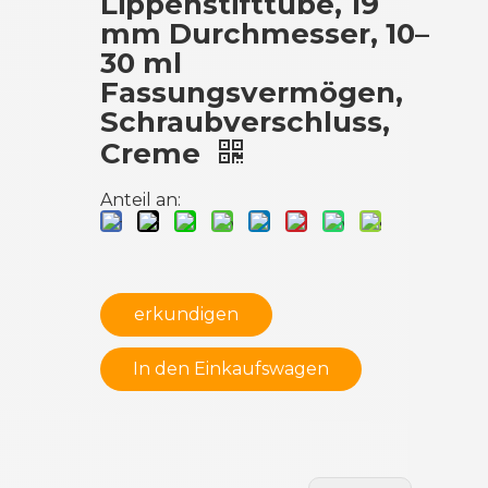
Lippenstifttube, 19
mm Durchmesser, 10–
30 ml
Fassungsvermögen,
Schraubverschluss,
Creme
Anteil an:
erkundigen
In den Einkaufswagen