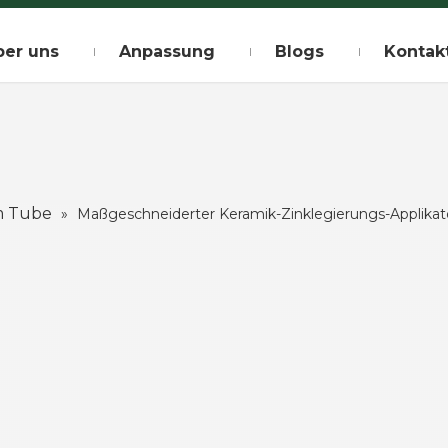
ber uns
Anpassung
Blogs
Kontak
m Tube
»
Maßgeschneiderter Keramik-Zinklegierungs-Applikato