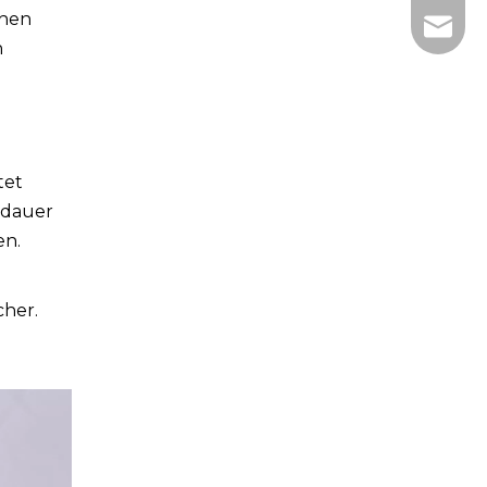
chen
E-Mail
h
tet
sdauer
en.
her.