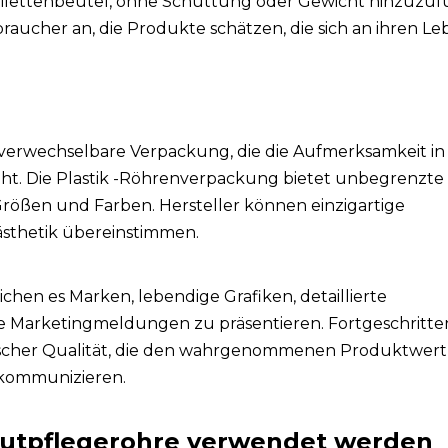
 Toilettenbeutel, ohne Schüttung oder Gewicht hinzuzuf
rbraucher an, die Produkte schätzen, die sich an ihren Leb
nverwechselbare Verpackung, die die Aufmerksamkeit in
eht. Die Plastik -Röhrenverpackung bietet unbegrenzte 
rößen und Farben. Hersteller können einzigartige
nästhetik übereinstimmen.
hen es Marken, lebendige Grafiken, detaillierte
e Marketingmeldungen zu präsentieren. Fortgeschritte
fischer Qualität, die den wahrgenommenen Produktwert
 kommunizieren.
Hautpflegerohre verwendet werden