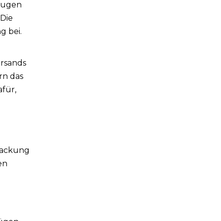
zeugen
 Die
g bei.
rsands
rn das
afür,
packung
en