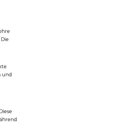
ohre
 Die
kte
n und
Diese
während