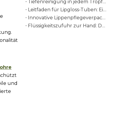
Tiefenreinigung in jedem Tropfen: Die Wissenschaft von PE-Tuben in Verpackungen für Gesichtswaschmittel
Leitfaden für Lipgloss-Tuben: Eine Verpackung, die jede Formel aufwertet
se
Innovative Lippenpflegeverpackungen, denen Sie vertrauen können
Flüssigkeitszufuhr zur Hand: Der vollständige Leitfaden für Handcremetuben
kung.
onalität
rohre
schützt
ile und
ierte