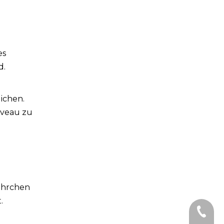
es
d.
ichen.
iveau zu
Röhrchen
.
Telefon