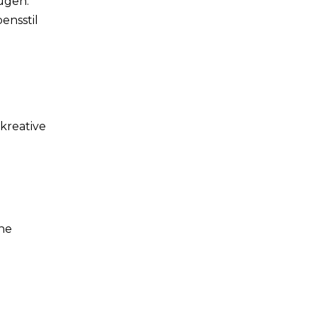
ügen.
ensstil
kreative
ne